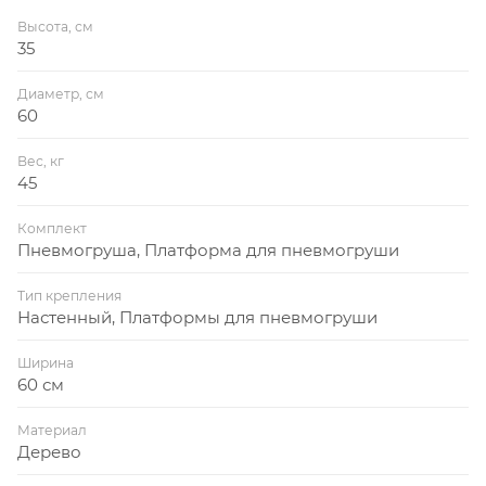
фотографиях, представленных на сайте, могут
Высота, см
отличаться от оригиналов
35
Диаметр, см
60
Вес, кг
45
Комплект
Пневмогруша, Платформа для пневмогруши
Тип крепления
Настенный, Платформы для пневмогруши
Ширина
60 см
Материал
Дерево