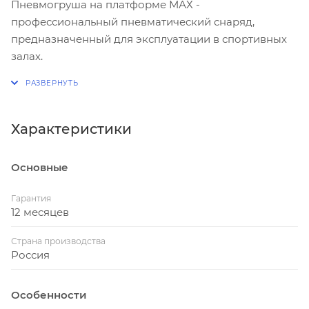
Пневмогруша на платформе МАХ -
профессиональный пневматический снаряд,
предназначенный для эксплуатации в спортивных
залах.
Регулируемая по высоте конструкция из прочной
промышленной стали.
Характеристики
Платформа выполнена из массива дерева (дуб) -
толщина 80 мм, диаметр 60 см.
Основные
Материал пневмогруши - эко-кожа
(искусственная кожа) повышенной плотности.
Гарантия
Платформа регулируется по высоте в диапазоне
12 месяцев
35 см.
Страна производства
Высокая устойчивость конструкции за счет
Россия
непревзойденной ударопоглощаемости, которая
достигается двойной магистралью мощных
Особенности
стальных рельс. Изображения товаров на