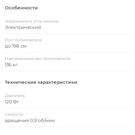
помогут Вам:
Особенности
Устранить или ослабить боль в спине
Ограничитель угла наклона
Улучшить осанку
Электрический
Cнять стресс и напряжение в мышцах
Рост пользователя
до 198 см
Снизить действие старения, вызванное силой
тяжести
Максимальный вес пользователя
Увеличить приток кислорода к головному мозгу
136 кг
Облегчить состояние при варикозном
расширении вен
Технические характеристики
Укрепить связочный аппарат
Двигатель
Улучшить кровообращение и ускорить очищение
120 Вт
крови и лимфатической жидкости
Скорость
вращения 0,9 об/мин