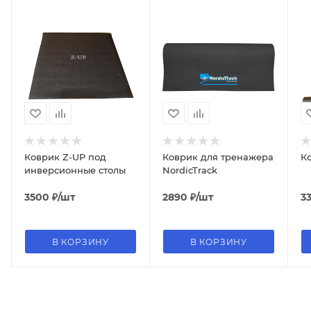
Коврик Z-UP под
Коврик для тренажера
К
инверсионные столы
NordicTrack
3500
₽
/шт
2890
₽
/шт
3
В КОРЗИНУ
В КОРЗИНУ